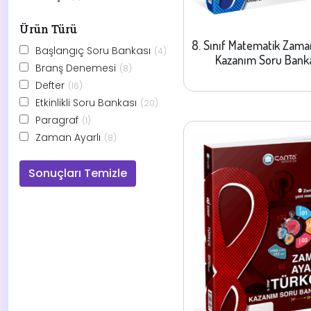
Ürün Türü
8. Sınıf Matematik Zama
Başlangıç Soru Bankası
(4)
Kazanım Soru Bank
Branş Denemesi
(8)
Defter
(16)
Etkinlikli Soru Bankası
(20)
Paragraf
(1)
Zaman Ayarlı
(8)