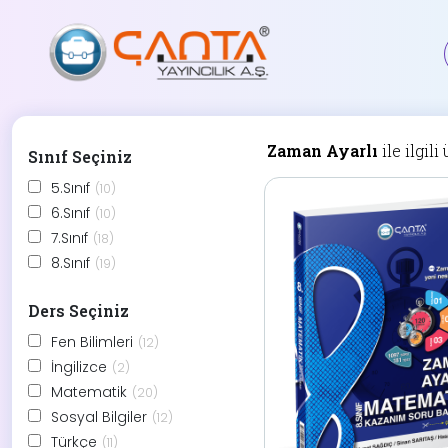
Zaman Ayarlı
ile ilgili
Sınıf Seçiniz
5.Sınıf
(10)
6.Sınıf
(10)
7.Sınıf
(18)
8.Sınıf
(19)
Ders Seçiniz
Fen Bilimleri
(12)
İngilizce
(2)
Matematik
(20)
Sosyal Bilgiler
(12)
Türkçe
(11)